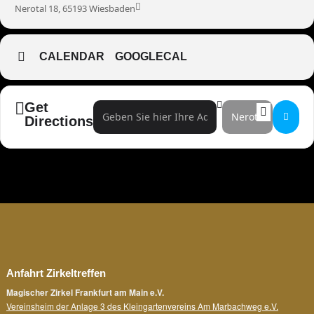
Nerotal 18, 65193 Wiesbaden
CALENDAR
GOOGLECAL
Get
Address - Ingo Oschmann []
Destination Address -
Directions
Anfahrt Zirkeltreffen
Magischer Zirkel Frankfurt am Main e.V.
Vereinsheim der Anlage 3 des Kleingartenvereins Am Marbachweg e.V.