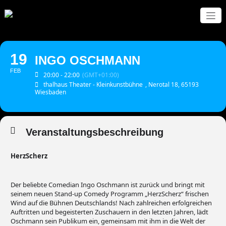
Zum
Inhalt
springen
19
INGO OSCHMANN
FEB
20:00 - 22:00
(GMT+01:00)
thalhaus Theater - Kleinkunstbühne
, Nerotal 18, 65193
Wiesbaden
Veranstaltungsbeschreibung
HerzScherz
Der beliebte Comedian Ingo Oschmann ist zurück und bringt mit
seinem neuen Stand-up Comedy Programm „HerzScherz“ frischen
Wind auf die Bühnen Deutschlands! Nach zahlreichen erfolgreichen
Auftritten und begeisterten Zuschauern in den letzten Jahren, lädt
Oschmann sein Publikum ein, gemeinsam mit ihm in die Welt der