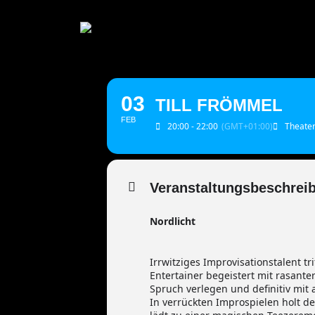
Zum
Inhalt
springen
03
TILL FRÖMMEL
FEB
20:00 - 22:00
(GMT+01:00)
Theate
Veranstaltungsbeschrei
Nordlicht
Irrwitziges Improvisationstalent t
Entertainer begeistert mit rasant
Spruch verlegen und definitiv mit 
In verrückten Improspielen holt de