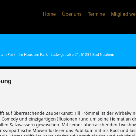
Home
Über uns
Termine
Mitglied w
r am Park
, Im Haus am Park - Ludwigstraße 21, 61231 Bad Nauheim
bung
rifft auf überraschende Zauberkunst: Till Frömmel ist der Wirbelw
er Comedy und einzigartigen Illusionen rund um seine Heimat an de
allen Salzwassern gewaschen. Mit seiner überraschenden Liveshow 
r sympathische Möwenflüsterer das Publikum mit ins Boot und lässt