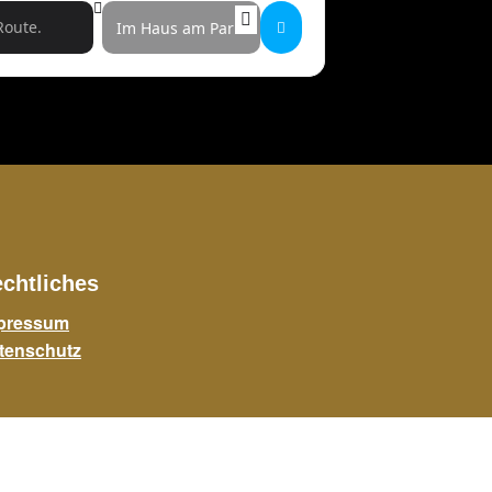
Destination Address - Till Frömmel []
chtliches
pressum
tenschutz