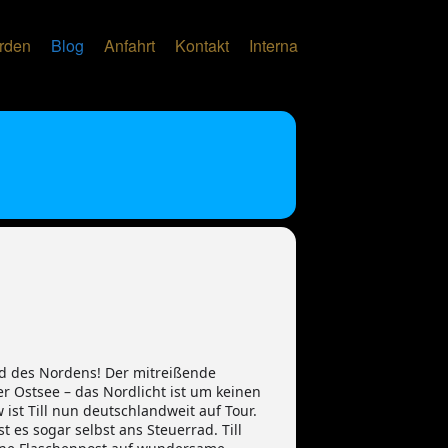
erden
Blog
Anfahrt
Kontakt
Interna
ind des Nordens! Der mitreißende
r Ostsee – das Nordlicht ist um keinen
ist Till nun deutschlandweit auf Tour.
 es sogar selbst ans Steuerrad. Till