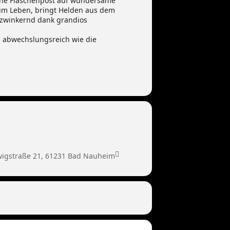
eine Flaschenpost auf wundersame
zum Leben, bringt Helden aus dem
nzwinkernd dank grandios
, abwechslungsreich wie die
wigstraße 21, 61231 Bad Nauheim