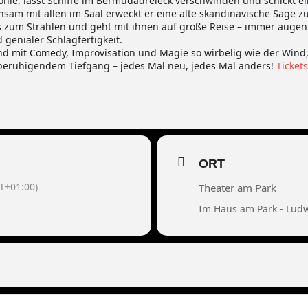
onie, lässt Schiffe im Bermudadreieck verschwinden und schickt 
sam mit allen im Saal erweckt er eine alte skandinavische Sage 
s zum Strahlen und geht mit ihnen auf große Reise – immer auge
enialer Schlagfertigkeit.
nd mit Comedy, Improvisation und Magie so wirbelig wie der Wind
eruhigendem Tiefgang – jedes Mal neu, jedes Mal anders!
Tickets
ORT
T+01:00)
Theater am Park
Im Haus am Park - Lud