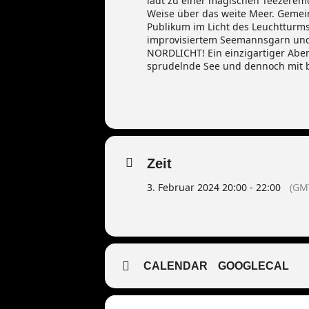
lädt zu einer magischen Teezerem
Weise über das weite Meer. Gemein
Publikum im Licht des Leuchtturm
improvisiertem Seemannsgarn und g
NORDLICHT! Ein einzigartiger Abe
sprudelnde See und dennoch mit b
Zeit
3. Februar 2024 20:00 - 22:00
(GM
CALENDAR
GOOGLECAL