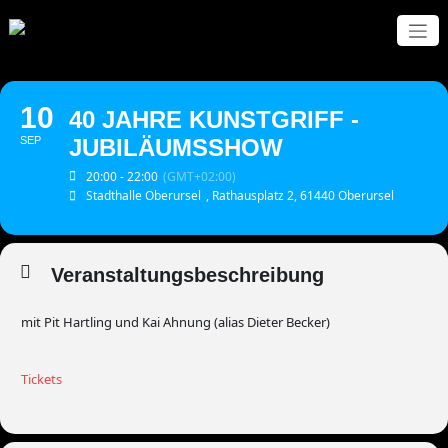
Zum
Inhalt
springen
10
40 JAHRE KUNSTGRIFF -
SEP
JUBILÄUMSSHOW
20:00 - 22:00
(GMT+02:00)
Stadthalle Oberursel
, Rathausplatz 2, 61440 Oberursel
Veranstaltungsbeschreibung
mit Pit Hartling und Kai Ahnung (alias Dieter Becker)
Tickets