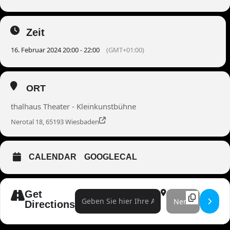
Zeit
16. Februar 2024 20:00 - 22:00
(GMT+01:00)
ORT
thalhaus Theater - Kleinkunstbühne
Nerotal 18, 65193 Wiesbaden
CALENDAR
GOOGLECAL
Get
Address - DESiMO []
Destination Address 
Directions