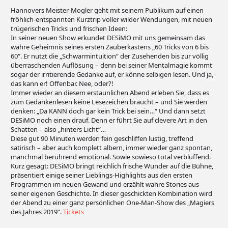
Hannovers Meister-Mogler geht mit seinem Publikum auf einen
fröhlich-entspannten Kurztrip voller wilder Wendungen, mit neuen
trügerischen Tricks und frischen Ideen:
In seiner neuen Show erkundet DESiMO mit uns gemeinsam das
wahre Geheimnis seines ersten Zauberkastens „60 Tricks von 6 bis
60“. Er nutzt die „Schwarmintuition“ der Zusehenden bis zur völlig
überraschenden Auflösung – denn bei seiner Mentalmagie kommt
sogar der irritierende Gedanke auf, er könne selbigen lesen. Und ja,
das kann er! Offenbar. Nee, oder?!
Immer wieder an diesem erstaunlichen Abend erleben Sie, dass es
zum Gedankenlesen keine Lesezeichen braucht – und Sie werden
denken: „Da KANN doch gar kein Trick bei sein…“ Und dann setzt
DESiMO noch einen drauf. Denn er führt Sie auf clevere Art in den
Schatten – also „hinters Licht“…
Diese gut 90 Minuten werden fein geschliffen lustig, treffend
satirisch – aber auch komplett albern, immer wieder ganz spontan,
manchmal berührend emotional. Sowie sowieso total verblüffend.
Kurz gesagt: DESiMO bringt reichlich frische Wunder auf die Bühne,
präsentiert einige seiner Lieblings-Highlights aus den ersten
Programmen im neuen Gewand und erzählt wahre Stories aus
seiner eigenen Geschichte. In dieser geschickten Kombination wird
der Abend zu einer ganz persönlichen One-Man-Show des „Magiers
des Jahres 2019“.
Tickets