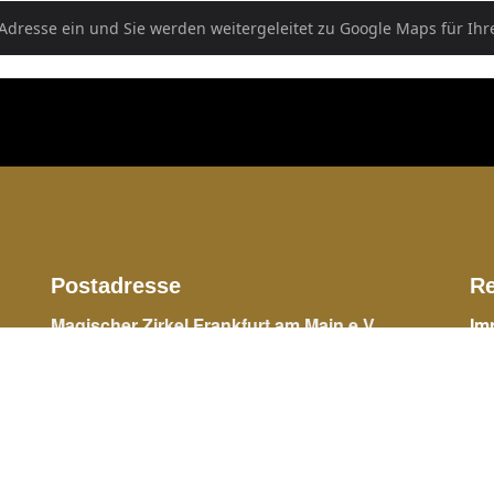
ton []
Postadresse
Re
Magischer Zirkel Frankfurt am Main e.V.
Im
ins
Vordergasse 57
Da
63110 Rodgau
info@zauberblatt.de