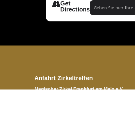
Get
Address - Harry Kea
Directions
Anfahrt Zirkeltreffen
Magischer Zirkel Frankfurt am Main e.V.
Vereinsheim der Anlage 3 des Kleingartenvere
Am Marbachweg e.V.