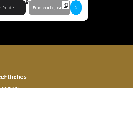
Destination Address - Harry Keaton []
chtliches
pressum
tenschutz