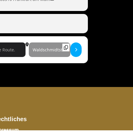
Destination Address - Magic Monday Show [
chtliches
pressum