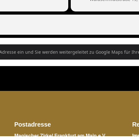
onday Show []
Postadresse
Re
Magischer Zirkel Frankfurt am Main e.V.
Im