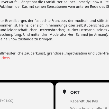
usverkauft – längst hat die Frankfurter Zauber-Comedy Show Kultst
Publikum der Käs mit seinen Sensationen vom unteren Ende des S
ur Brezelberger, der fast echte Franzose, der modisch und stilistis
mmen ist, Heinz, der sich in hemmungsloser Selbstüberschätzung
 und leidenschaftlichen Herzensbrecher, Trucker Hermann, seines 
schimpfung. Und mittendrin Moderator Herr Schmid (in Armani), de
eine Show zustande zu bringen.
ltmeisterliche Zauberkunst, grandiose Improvisation und Edel-Tr
Tickets
ORT
T+01:00)
Kabarett Die Käs
Waldschmidtstraße 19,