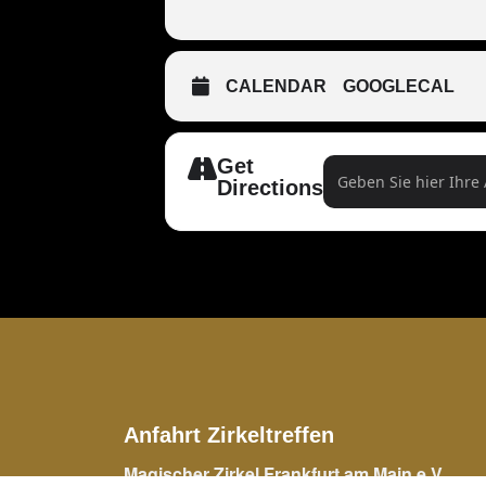
CALENDAR
GOOGLECAL
Get
Address - Magic M
Directions
Anfahrt Zirkeltreffen
Magischer Zirkel Frankfurt am Main e.V.