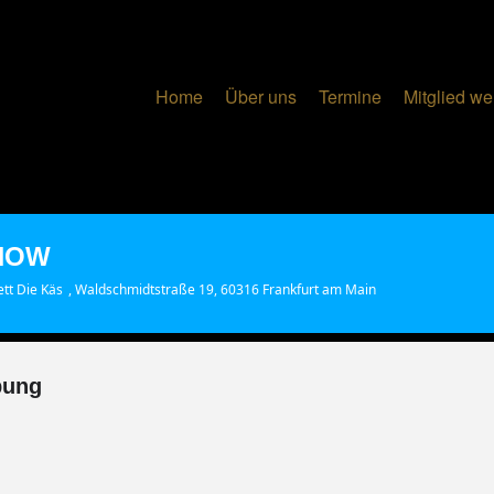
Home
Über uns
Termine
Mitglied w
HOW
tt Die Käs
, Waldschmidtstraße 19, 60316 Frankfurt am Main
bung