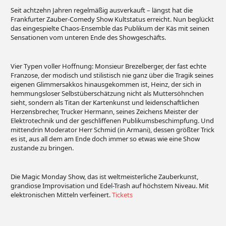
Seit achtzehn Jahren regelmäßig ausverkauft – längst hat die
Frankfurter Zauber-Comedy Show Kultstatus erreicht. Nun beglückt
das eingespielte Chaos-Ensemble das Publikum der Käs mit seinen
Sensationen vom unteren Ende des Showgeschäfts.
Vier Typen voller Hoffnung: Monsieur Brezelberger, der fast echte
Franzose, der modisch und stilistisch nie ganz über die Tragik seines
eigenen Glimmersakkos hinausgekommen ist, Heinz, der sich in
hemmungsloser Selbstüberschätzung nicht als Muttersöhnchen
sieht, sondern als Titan der Kartenkunst und leidenschaftlichen
Herzensbrecher, Trucker Hermann, seines Zeichens Meister der
Elektrotechnik und der geschliffenen Publikumsbeschimpfung. Und
mittendrin Moderator Herr Schmid (in Armani), dessen größter Trick
es ist, aus all dem am Ende doch immer so etwas wie eine Show
zustande zu bringen.
Die Magic Monday Show, das ist weltmeisterliche Zauberkunst,
grandiose Improvisation und Edel-Trash auf höchstem Niveau. Mit
elektronischen Mitteln verfeinert.
Tickets