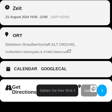
Zeit
23. August 2024 19:30 - 22:00
(GMT+02:00)
ORT
Ebbelwoi-Straußwirtschaft ALT ORSCHEL
Hofeinfahrt Marktplatz 6, 61440 Oberursel
CALENDAR
GOOGLECAL
Get
Address - Magic Monday Show []
Destination Address
Directions