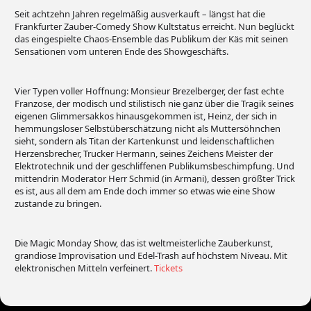
Seit achtzehn Jahren regelmäßig ausverkauft – längst hat die
Frankfurter Zauber-Comedy Show Kultstatus erreicht. Nun beglückt
das eingespielte Chaos-Ensemble das Publikum der Käs mit seinen
Sensationen vom unteren Ende des Showgeschäfts.
Vier Typen voller Hoffnung: Monsieur Brezelberger, der fast echte
Franzose, der modisch und stilistisch nie ganz über die Tragik seines
eigenen Glimmersakkos hinausgekommen ist, Heinz, der sich in
hemmungsloser Selbstüberschätzung nicht als Muttersöhnchen
sieht, sondern als Titan der Kartenkunst und leidenschaftlichen
Herzensbrecher, Trucker Hermann, seines Zeichens Meister der
Elektrotechnik und der geschliffenen Publikumsbeschimpfung. Und
mittendrin Moderator Herr Schmid (in Armani), dessen größter Trick
es ist, aus all dem am Ende doch immer so etwas wie eine Show
zustande zu bringen.
Die Magic Monday Show, das ist weltmeisterliche Zauberkunst,
grandiose Improvisation und Edel-Trash auf höchstem Niveau. Mit
elektronischen Mitteln verfeinert.
Tickets