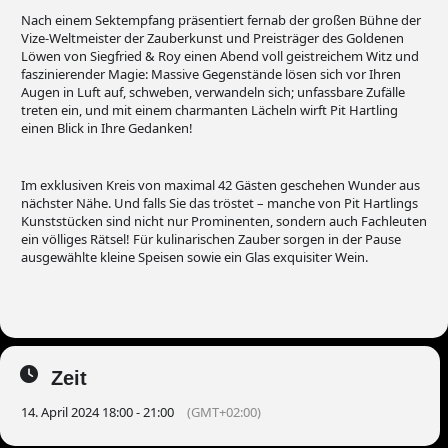
Nach einem Sektempfang präsentiert fernab der großen Bühne der
Vize-Weltmeister der Zauberkunst und Preisträger des Goldenen
Löwen von Siegfried & Roy einen Abend voll geistreichem Witz und
faszinierender Magie: Massive Gegenstände lösen sich vor Ihren
Augen in Luft auf, schweben, verwandeln sich; unfassbare Zufälle
treten ein, und mit einem charmanten Lächeln wirft Pit Hartling
einen Blick in Ihre Gedanken!
Im exklusiven Kreis von maximal 42 Gästen geschehen Wunder aus
nächster Nähe. Und falls Sie das tröstet – manche von Pit Hartlings
Kunststücken sind nicht nur Prominenten, sondern auch Fachleuten
ein völliges Rätsel! Für kulinarischen Zauber sorgen in der Pause
ausgewählte kleine Speisen sowie ein Glas exquisiter Wein.
Zeit
14. April 2024 18:00 - 21:00
(GMT+02:00)