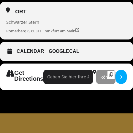
ORT
Schwarzer Stern
Römerberg 6, 60311 Frankfurt am Main
CALENDAR
GOOGLECAL
Get
Address - Magische Soirée []
Destination Address 
Directions