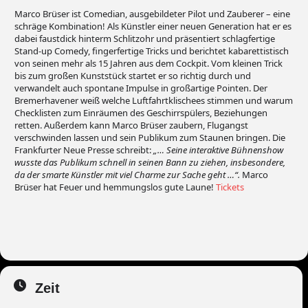
Marco Brüser ist Comedian, ausgebildeter Pilot und Zauberer – eine
schräge Kombination! Als Künstler einer neuen Generation hat er es
dabei faustdick hinterm Schlitzohr und präsentiert schlagfertige
Stand-up Comedy, fingerfertige Tricks und berichtet kabarettistisch
von seinen mehr als 15 Jahren aus dem Cockpit. Vom kleinen Trick
bis zum großen Kunststück startet er so richtig durch und
verwandelt auch spontane Impulse in großartige Pointen. Der
Bremerhavener weiß welche Luftfahrtklischees stimmen und warum
Checklisten zum Einräumen des Geschirrspülers, Beziehungen
retten. Außerdem kann Marco Brüser zaubern, Flugangst
verschwinden lassen und sein Publikum zum Staunen bringen. Die
Frankfurter Neue Presse schreibt:
„… Seine interaktive Bühnenshow
wusste das Publikum schnell in seinen Bann zu ziehen, insbesondere,
da der smarte Künstler mit viel Charme zur Sache geht …“.
Marco
Brüser hat Feuer und hemmungslos gute Laune!
Tickets
Zeit