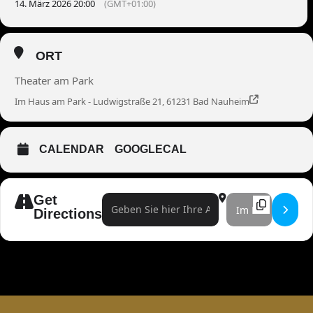
14. März 2026 20:00
(GMT+01:00)
ORT
Theater am Park
Im Haus am Park - Ludwigstraße 21, 61231 Bad Nauheim
CALENDAR
GOOGLECAL
Get
Address - Marco Brüser []
Destination Address 
Directions