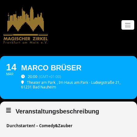
Zum
Inhalt
springen
14
MARCO BRÜSER
MÄR
20:00
(GMT+01:00)
Theater am Park
, Im Haus am Park - Ludwigstraße 21,
61231 Bad Nauheim
Veranstaltungsbeschreibung
Durchstarten! – Comedy&Zauber