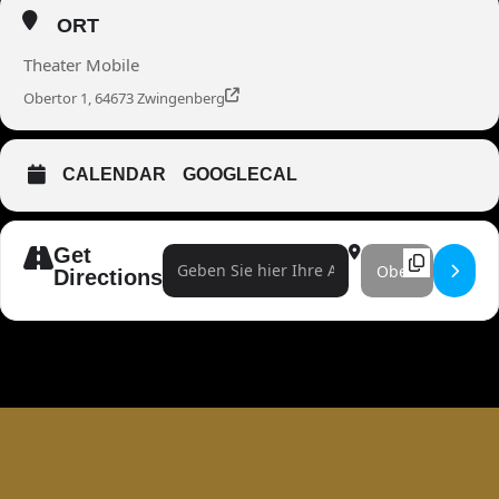
ORT
Theater Mobile
Obertor 1, 64673 Zwingenberg
CALENDAR
GOOGLECAL
Get
Address - Maurice Grange & Patrick Johansson []
Destination Address 
Directions