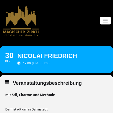
Zum
Inhalt
springen
30
NICOLAI FRIEDRICH
DEZ
19:00
(GMT+01:00)
Veranstaltungsbeschreibung
mit Stil, Charme und Methode
Darmstadtium in Darmstadt