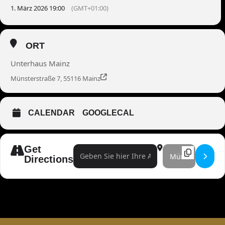
1. März 2026 19:00
(GMT+01:00)
ORT
Unterhaus Mainz
Münsterstraße 7, 55116 Mainz
CALENDAR
GOOGLECAL
Get
Address - Poesie & Wahnsinn []
Destination Address 
Directions