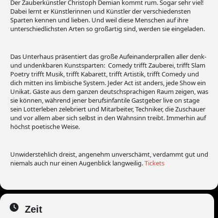
Der Zauberkünstler Christoph Demian kommt rum. Sogar sehr viel!
Dabei lernt er Künstlerinnen und Künstler der verschiedensten
Sparten kennen und lieben. Und weil diese Menschen auf ihre
unterschiedlichsten Arten so großartig sind, werden sie eingeladen.
Das Unterhaus präsentiert das große Aufeinanderprallen aller denk-
und undenkbaren Kunstsparten: Comedy trifft Zauberei, trifft Slam
Poetry trifft Musik, trifft Kabarett, trifft Artistik, trifft Comedy und
dich mitten ins limbische System. Jeder Act ist anders, jede Show ein
Unikat. Gäste aus dem ganzen deutschsprachigen Raum zeigen, was
sie können, während jener berufsinfantile Gastgeber live on stage
sein Lotterleben zelebriert und Mitarbeiter, Techniker, die Zuschauer
und vor allem aber sich selbst in den Wahnsinn treibt. Immerhin auf
höchst poetische Weise.
Unwiderstehlich dreist, angenehm unverschämt, verdammt gut und
niemals auch nur einen Augenblick langweilig.
Tickets
Zeit