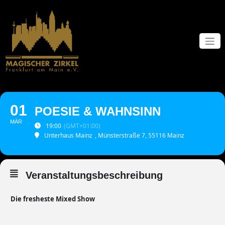
Zum
Inhalt
springen
01
POESIE & WAHNSINN
MÄR
19:00
(GMT+01:00)
Unterhaus Mainz
, Münsterstraße 7, 55116 Mainz
Veranstaltungsbeschreibung
Die fresheste Mixed Show