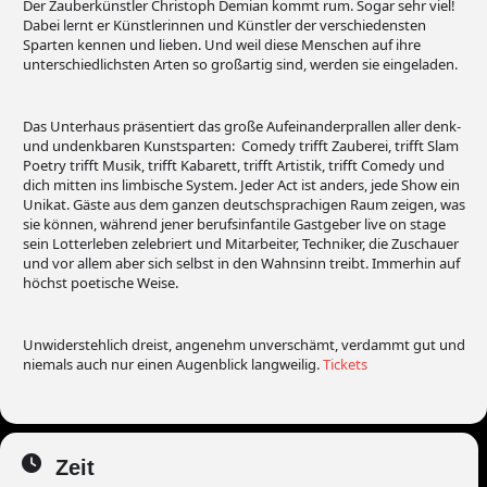
Der Zauberkünstler Christoph Demian kommt rum. Sogar sehr viel!
Dabei lernt er Künstlerinnen und Künstler der verschiedensten
Sparten kennen und lieben. Und weil diese Menschen auf ihre
unterschiedlichsten Arten so großartig sind, werden sie eingeladen.
Das Unterhaus präsentiert das große Aufeinanderprallen aller denk-
und undenkbaren Kunstsparten: Comedy trifft Zauberei, trifft Slam
Poetry trifft Musik, trifft Kabarett, trifft Artistik, trifft Comedy und
dich mitten ins limbische System. Jeder Act ist anders, jede Show ein
Unikat. Gäste aus dem ganzen deutschsprachigen Raum zeigen, was
sie können, während jener berufsinfantile Gastgeber live on stage
sein Lotterleben zelebriert und Mitarbeiter, Techniker, die Zuschauer
und vor allem aber sich selbst in den Wahnsinn treibt. Immerhin auf
höchst poetische Weise.
Unwiderstehlich dreist, angenehm unverschämt, verdammt gut und
niemals auch nur einen Augenblick langweilig.
Tickets
Zeit