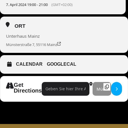
7. April 2024 19:00 - 21:00
(GMT+02:00)
ORT
Unterhaus Mainz
Münsterstraße 7, 55116 Mainz
CALENDAR
GOOGLECAL
Get
Address - Poesie & Wahnsinn []
Destination Address 
Directions