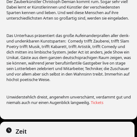
Der Zauberkünstler Christoph Demian kommt rum. Sogar sehr viel!
Dabei lernt er Künstlerinnen und Künstler der verschiedensten
Sparten kennen und lieben. Und weil diese Menschen auf ihre
unterschiedlichsten Arten so großartig sind, werden sie eingeladen.
Das Unterhaus präsentiert das große Aufeinanderprallen aller denk-
und undenkbaren Kunstsparten: Comedy trifft Zauberei, trifft Slam
Poetry trifft Musik, trifft Kabarett, trifft Artistik, trifft Comedy und
dich mitten ins limbische System. Jeder Act ist anders, jede Show ein
Unikat. Gäste aus dem ganzen deutschsprachigen Raum zeigen, was
sie können, während jener berufsinfantile Gastgeber live on stage
sein Lotterleben zelebriert und Mitarbeiter, Techniker, die Zuschauer
und vor allem aber sich selbst in den Wahnsinn treibt. Immerhin auf
höchst poetische Weise.
Unwiderstehlich dreist, angenehm unverschämt, verdammt gut und
niemals auch nur einen Augenblick langweilig.
Tickets
Zeit