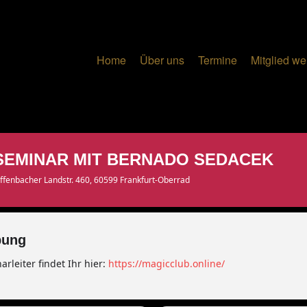
Home
Über uns
Termine
Mitglied w
SEMINAR MIT BERNADO SEDACEK
Offenbacher Landstr. 460, 60599 Frankfurt-Oberrad
bung
rleiter findet Ihr hier:
https://magicclub.online/