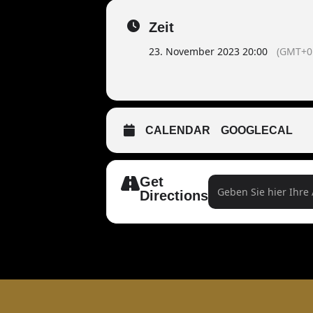
Zeit
23. November 2023 20:00
(GMT+0
CALENDAR
GOOGLECAL
Get
Address - Sondert
Directions