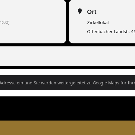
Ort
1:00)
Zirkellokal
Offenbacher Landstr. 4
ermine Seminar mit Bernado Sedacek []