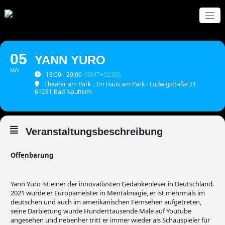
Zum
Inhalt
springen
05
YANN YURO
MAI
18:00 - 20:00
(GMT+02:00)
Theater am Park
, Im Haus am Park - Ludwigstraße 21,
61231 Bad Nauheim
Veranstaltungsbeschreibung
Offenbarung
Yann Yuro ist einer der innovativsten Gedankenleser in Deutschland.
2021 wurde er Europameister in Mentalmagie, er ist mehrmals im
deutschen und auch im amerikanischen Fernsehen aufgetreten,
seine Darbietung wurde Hunderttausende Male auf Youtube
angesehen und nebenher tritt er immer wieder als Schauspieler für