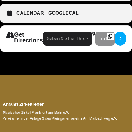
CALENDAR
GOOGLECAL
Get
Address - Yann Yuro []
Destination Address -
Directions
Anfahrt Zirkeltreffen
Magischer Zirkel Frankfurt am Main e.V.
Vereinsheim der Anlage 3 des Kleingartenvereins Am Marbachweg e.V.