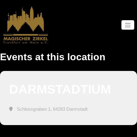
Zum
Inhalt
springen
Events at this location
DARMSTADTIUM
Schlossgraben 1, 64283 Darmstadt