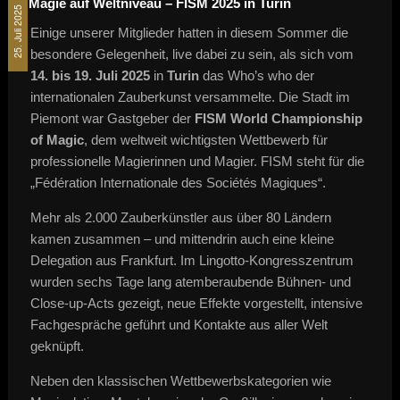
Magie auf Weltniveau – FISM 2025 in Turin
25. Juli 2025
Einige unserer Mitglieder hatten in diesem Sommer die
besondere Gelegenheit, live dabei zu sein, als sich vom
14. bis 19. Juli 2025
in
Turin
das Who’s who der
internationalen Zauberkunst versammelte. Die Stadt im
Piemont war Gastgeber der
FISM World Championship
of Magic
, dem weltweit wichtigsten Wettbewerb für
professionelle Magierinnen und Magier. FISM steht für die
„Fédération Internationale des Sociétés Magiques“.
Mehr als 2.000 Zauberkünstler aus über 80 Ländern
kamen zusammen – und mittendrin auch eine kleine
Delegation aus Frankfurt. Im Lingotto-Kongresszentrum
wurden sechs Tage lang atemberaubende Bühnen- und
Close-up-Acts gezeigt, neue Effekte vorgestellt, intensive
Fachgespräche geführt und Kontakte aus aller Welt
geknüpft.
Neben den klassischen Wettbewerbskategorien wie