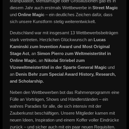
Manipulation, Mentalmagie oder Großillusionen gab es in
diesem Jahr auch erstmals Wettbewerbe in
Street Magic
und
Online Magic
– ein deutliches Zeichen dafür, dass
sich unsere Kunstform stetig weiterentwickelt.
Deutschland war mit insgesamt 13 Wettbewerbsbeiträgen
stark vertreten. Herzlichen Glückwunsch an
Lucas
Kaminski zum Invention Award und Most Original
Stage Act
, an
Simon Pierro zum Weltmeistertitel in
Online Magic
, an
Nikolai Striebel zum
Vizeweltmeistertitel in der Sparte General Magic
und
an
Denis Behr zum Special Award History, Research,
and Scholarship.
Neben den Wettbewerben bot das Rahmenprogramm eine
Fülle an Vorträgen, Shows und Händlerständen – ein
wahres Paradies für alle, die sich intensiv mit der
Zauberkunst beschäftigen. Unsere Mitglieder kamen mit
neuen Ideen, Inspiration und einem Koffer voller Eindrücke
zurück – und sicher auch mit ein paar neuen Requisiten.