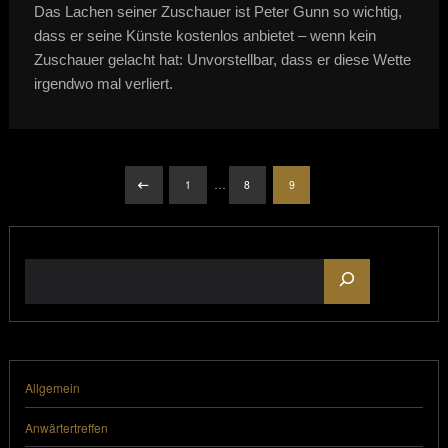
Das Lachen seiner Zuschauer ist Peter Gunn so wichtig,
dass er seine Künste kostenlos anbietet – wenn kein
Zuschauer gelacht hat: Unvorstellbar, dass er diese Wette
irgendwo mal verliert.
Seitennummerierung
…
1
8
9
der
Suchen
Beiträge
Allgemein
Anwärtertreffen