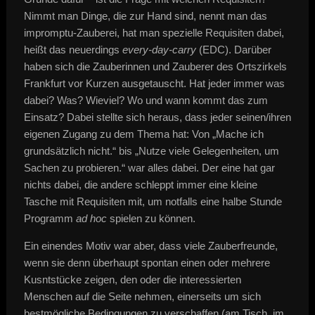
Nimmt man Dinge, die zur Hand sind, nennt man das
impromptu-Zauberei, hat man spezielle Requisiten dabei,
heißt das neuerdings
every-day-carry
(EDC). Darüber
haben sich die Zauberinnen und Zauberer des Ortszirkels
Frankfurt vor Kurzen ausgetauscht. Hat jeder immer was
dabei? Was? Wieviel? Wo und wann kommt das zum
Einsatz? Dabei stellte sich heraus, dass jeder seinen/ihren
eigenen Zugang zu dem Thema hat: Von „Mache ich
grundsätzlich nicht.“ bis „Nutze viele Gelegenheiten, um
Sachen zu probieren.“ war alles dabei. Der eine hat gar
nichts dabei, die andere schleppt immer eine kleine
Tasche mit Requisiten mit, um notfalls eine halbe Stunde
Programm
ad hoc
spielen zu können.
Ein einendes Motiv war aber, dass viele Zauberfreunde,
wenn sie denn überhaupt spontan einen oder mehrere
Kusntstücke zeigen, den oder die interessierten
Menschen auf die Seite nehmen, einerseits um sich
bestmögliche Bedingungen zu verschaffen (am Tisch, im